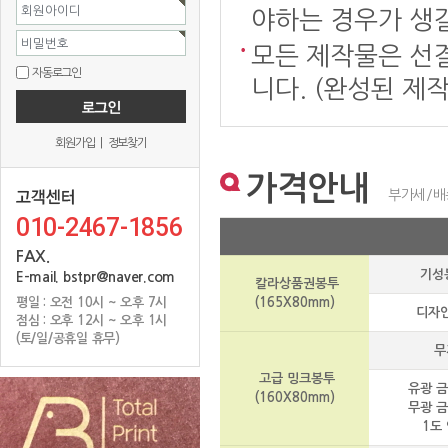
회원아이디
야하는 경우가 생길
비밀번호
모든 제작물은 선
자동로그인
니다. (완성된 제
회원가입
|
정보찾기
가격안내
부가세/배
010-2467-1856
FAX.
기성
E-mail. bstpr@naver.com
칼라상품권봉투
(165X80mm)
평일 : 오전 10시 ~ 오후 7시
디자
점심 : 오후 12시 ~ 오후 1시
(토/일/공휴일 휴무)
무
고급 밍크봉투
유광 금
(160X80mm)
무광 금
1도