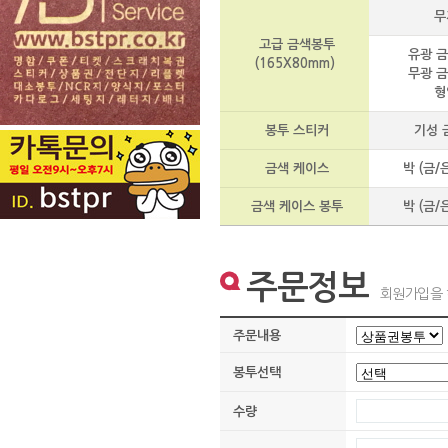
무
고급 금색봉투
유광 금
(165X80mm)
무광 금
형
봉투 스티커
기성 
금색 케이스
박 (금/
금색 케이스 봉투
박 (금/은
주문정보
회원가입을 
주문내용
봉투선택
수량